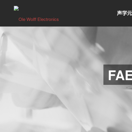
声学
FAE