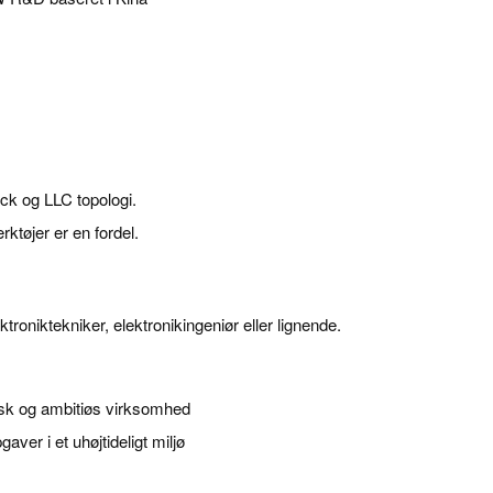
ck og LLC topologi.
ktøjer er en fordel.
niktekniker, elektronikingeniør eller lignende.
misk og ambitiøs virksomhed
er i et uhøjtideligt miljø