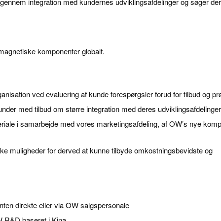
e gennem integration med kundernes udviklingsafdelinger og søger der
 magnetiske komponenter globalt.
anisation ved evaluering af kunde forespørgsler forud for tilbud og pr
under med tilbud om større integration med deres udviklingsafdelinger
ateriale i samarbejde med vores marketingsafdeling, af OW’s nye kom
ke muligheder for derved at kunne tilbyde omkostningsbevidste og
nten direkte eller via OW salgspersonale
W R&D baseret i Kina