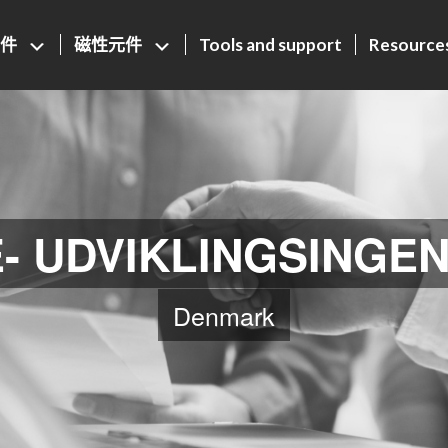
元件
磁性元件
Tools and support
Resource
- UDVIKLINGSINGE
Denmark