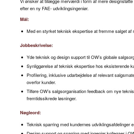
Vi ønsker at tillægge merværdi i form af mere designstøtt
efter en ny FAE- udviklingsingeniør.
Mål:
Med en styrket teknisk ekspertise at fremme salget af
Jobbeskrivelse:
Yde teknisk og design support til OW’s globale salgsorg
Synliggørelse af teknisk ekspertise hos eksisterende k
Profilering, inklusive udarbejdelse af relevant salgsm
overfor kunder.
Tilføre OW’s salgsorganisation feedback om nye teknis
fremtidssikrede løsninger.
Nøgleord:
Teknisk sparring med kundernes udviklingsafdelinger e
Design support og sparring med ingeniør kollegaer i O