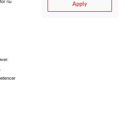
for nu
Apply
øver.
.
petencer